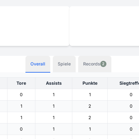
Overall
Spiele
Records
2
Tore
Assists
Punkte
Siegtreff
0
1
1
0
1
1
2
0
1
1
2
0
0
1
1
0