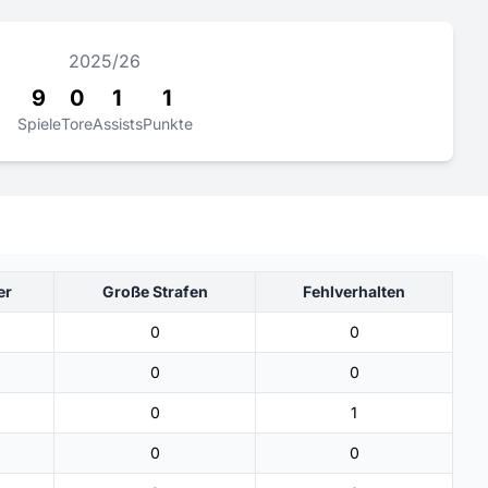
2025/26
9
0
1
1
Spiele
Tore
Assists
Punkte
er
Große Strafen
Fehlverhalten
0
0
0
0
0
1
0
0