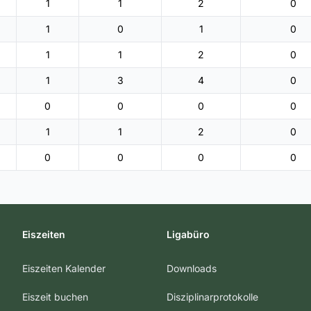
1
1
2
0
1
0
1
0
1
1
2
0
1
3
4
0
0
0
0
0
1
1
2
0
0
0
0
0
Eiszeiten
Ligabüro
Eiszeiten Kalender
Downloads
Eiszeit buchen
Disziplinarprotokolle