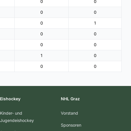
0
0
0
0
0
1
0
0
0
0
1
0
0
0
Eishockey
NHL Graz
Kinder- und
Vorstand
Jugendeishockey
Sponsoren