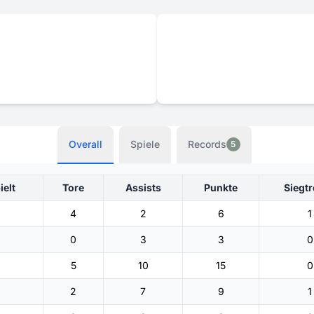
Overall
Spiele
Records
5
ielt
Tore
Assists
Punkte
Siegtr
4
2
6
1
0
3
3
0
5
10
15
0
2
7
9
1