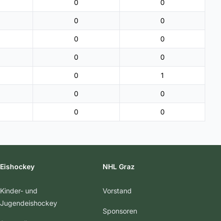
0
0
0
0
0
0
0
0
0
1
0
0
0
0
Eishockey
NHL Graz
Kinder- und
Vorstand
Jugendeishockey
Sponsoren