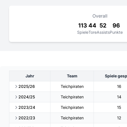
Overall
113
44
52
96
Spiele
Tore
Assists
Punkte
Jahr
Team
Spiele gesp
2025/26
Teichpiraten
16
2024/25
Teichpiraten
14
2023/24
Teichpiraten
15
2022/23
Teichpiraten
12