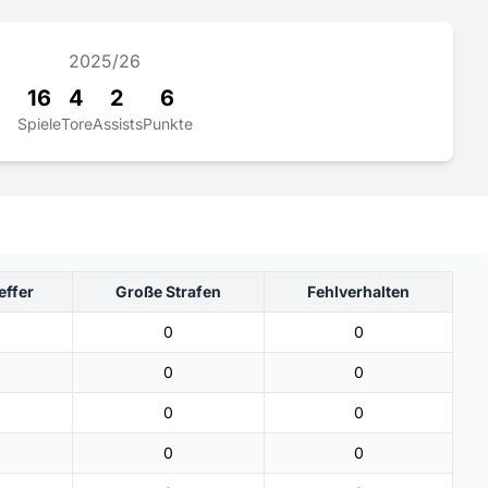
2025/26
16
4
2
6
Spiele
Tore
Assists
Punkte
effer
Große Strafen
Fehlverhalten
0
0
0
0
0
0
0
0