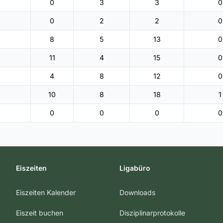
0
3
3
0
0
2
2
0
8
5
13
0
11
4
15
0
4
8
12
0
10
8
18
1
0
0
0
0
Eiszeiten
Ligabüro
Eiszeiten Kalender
Downloads
Eiszeit buchen
Disziplinarprotokolle