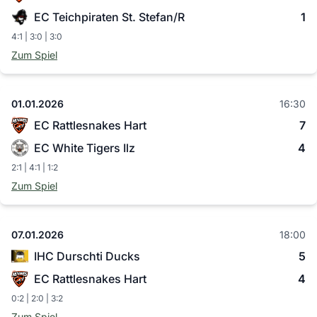
EC Teichpiraten St. Stefan/R
1
4:1 | 3:0 | 3:0
Zum Spiel
01.01.2026
16:30
EC Rattlesnakes Hart
7
EC White Tigers Ilz
4
2:1 | 4:1 | 1:2
Zum Spiel
07.01.2026
18:00
IHC Durschti Ducks
5
EC Rattlesnakes Hart
4
0:2 | 2:0 | 3:2
Zum Spiel