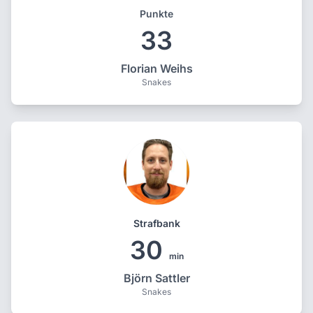
Punkte
33
Florian Weihs
Snakes
Strafbank
30
min
Björn Sattler
Snakes