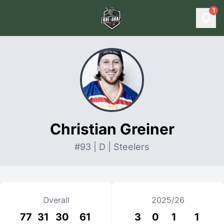
1
Christian Greiner
#93 | D | Steelers
Overall
2025/26
77
31
30
61
3
0
1
1