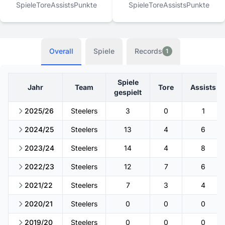
Spiele
Tore
Assists
Punkte
Spiele
Tore
Assists
Punkte
Overall
Spiele
Records
1
Spiele
Jahr
Team
Tore
Assists
gespielt
2025/26
Steelers
3
0
1
2024/25
Steelers
13
4
6
2023/24
Steelers
14
4
8
2022/23
Steelers
12
7
6
2021/22
Steelers
7
3
4
2020/21
Steelers
0
0
0
2019/20
Steelers
0
0
0