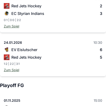
Red Jets Hockey
2
EC Styrian Indians
3
0:1 | 0:0 | 2:2
Zum Spiel
24.01.2026
10:30
EV Eislutscher
6
Red Jets Hockey
5
1:2 | 2:2 | 3:1
Zum Spiel
Playoff FG
01.11.2025
15:00