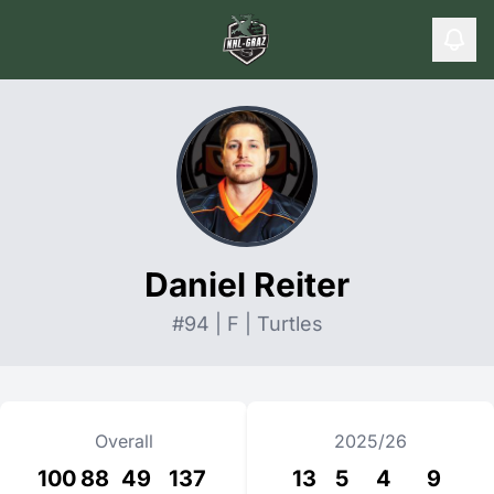
Daniel Reiter
#94 | F | Turtles
Overall
2025/26
100
88
49
137
13
5
4
9