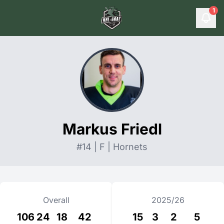
1
Markus Friedl
#14 | F | Hornets
Overall
2025/26
106
24
18
42
15
3
2
5