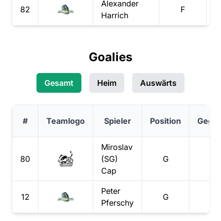
Alexander
82
F
Harrich
Goalies
Gesamt
Heim
Auswärts
#
Teamlogo
Spieler
Position
Gegen
Miroslav
80
(SG)
G
Cap
Peter
12
G
Pferschy