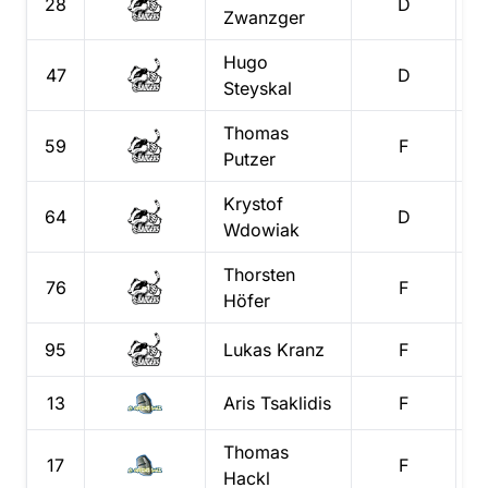
28
D
Zwanzger
Hugo
47
D
Steyskal
Thomas
59
F
Putzer
Krystof
64
D
Wdowiak
Thorsten
76
F
Höfer
95
Lukas
Kranz
F
13
Aris
Tsaklidis
F
Thomas
17
F
Hackl