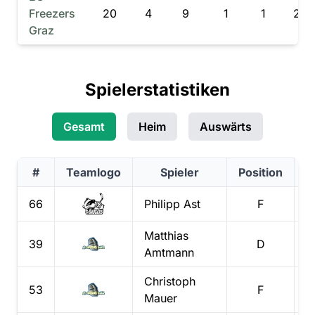
Freezers
20
4
9
1
1
218
Graz
Spielerstatistiken
Gesamt
Heim
Auswärts
#
Teamlogo
Spieler
Position
T
66
Philipp
Ast
F
Matthias
39
D
Amtmann
Christoph
53
F
Mauer