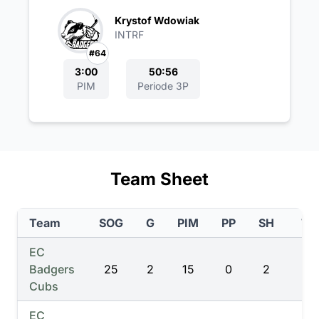
Krystof Wdowiak
INTRF
#64
3:00
50:56
PIM
Periode 3P
Team Sheet
Team
SOG
G
PIM
PP
SH
TIL
EC
Badgers
25
2
15
0
2
0
Cubs
EC