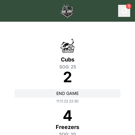
1
Cubs
SOG: 25
2
END GAME
11.11.22 22:30
4
Freezers
SOG: 20