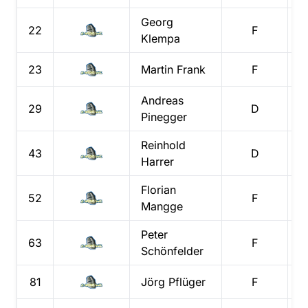
Georg
22
F
Klempa
23
Martin
Frank
F
Andreas
29
D
Pinegger
Reinhold
43
D
Harrer
Florian
52
F
Mangge
Peter
63
F
Schönfelder
81
Jörg
Pflüger
F