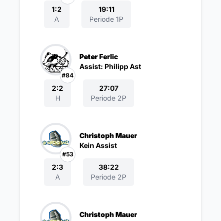
1:2
19:11
A
Periode 1P
Peter Ferlic
Assist: Philipp Ast
#84
2:2
27:07
H
Periode 2P
Christoph Mauer
Kein Assist
#53
2:3
38:22
A
Periode 2P
Christoph Mauer