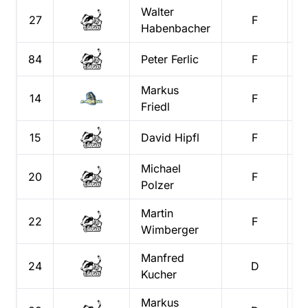
Walter
27
F
Habenbacher
84
Peter
Ferlic
F
Markus
14
F
Friedl
15
David
Hipfl
F
Michael
20
F
Polzer
Martin
22
F
Wimberger
Manfred
24
D
Kucher
Markus