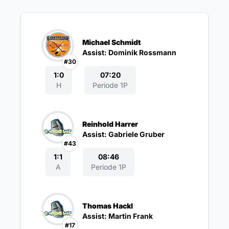
Michael Schmidt
Assist: Dominik Rossmann
#30
1:0
07:20
H
Periode 1P
Reinhold Harrer
Assist: Gabriele Gruber
#43
1:1
08:46
A
Periode 1P
Thomas Hackl
Assist: Martin Frank
#17