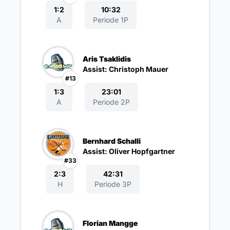
1:2
10:32
A
Periode 1P
Aris Tsaklidis
Assist: Christoph Mauer
#13
1:3
23:01
A
Periode 2P
Bernhard Schalli
Assist: Oliver Hopfgartner
#33
2:3
42:31
H
Periode 3P
Florian Mangge