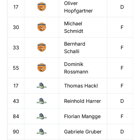
Oliver
17
D
Hopfgartner
Michael
30
F
Schmidt
Bernhard
33
F
Schalli
Dominik
55
F
Rossmann
17
Thomas
Hackl
F
43
Reinhold
Harrer
D
84
Florian
Mangge
F
90
Gabriele
Gruber
D