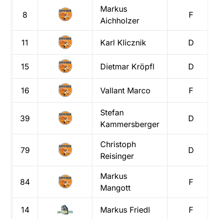
Markus
8
F
Aichholzer
11
Karl
Klicznik
D
15
Dietmar
Kröpfl
D
16
Vallant
Marco
F
Stefan
39
D
Kammersberger
Christoph
79
D
Reisinger
Markus
84
F
Mangott
14
Markus
Friedl
F