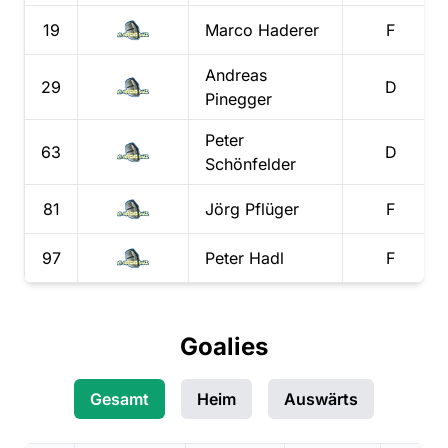
19
Marco
Haderer
F
Andreas
29
D
Pinegger
Peter
63
D
Schönfelder
81
Jörg
Pflüger
F
97
Peter
Hadl
F
Goalies
Gesamt
Heim
Auswärts