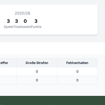
2025/26
3
3
0
3
Spiele
Tore
Assists
Punkte
reffer
Große Strafen
Fehlverhalten
1
0
0
1
0
0