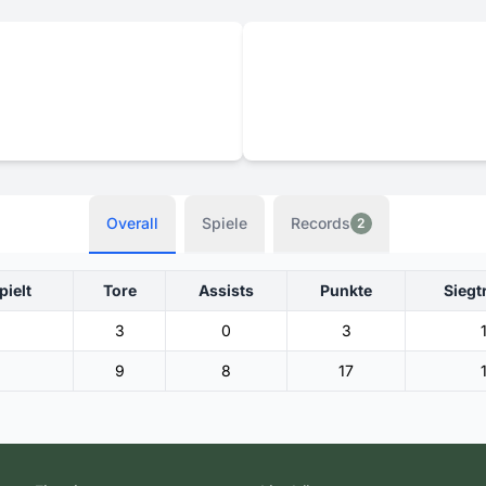
Overall
Spiele
Records
2
pielt
Tore
Assists
Punkte
Siegt
3
0
3
9
8
17