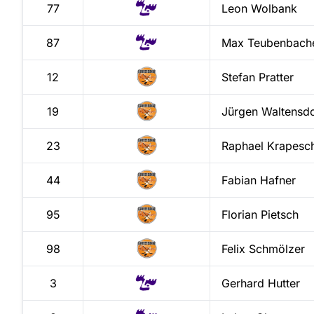
77
Leon
Wolbank
87
Max
Teubenbach
12
Stefan
Pratter
19
Jürgen
Waltensdo
23
Raphael
Krapesc
44
Fabian
Hafner
95
Florian
Pietsch
98
Felix
Schmölzer
3
Gerhard
Hutter