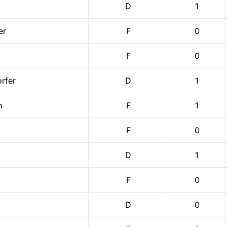
D
1
er
F
0
F
0
rfer
D
1
h
F
1
F
0
D
1
F
0
D
0