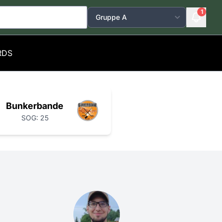
1
RDS
Bunkerbande
SOG: 25