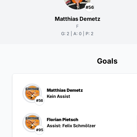
#56
Matthias Demetz
F
G: 2 | A: 0 | P: 2
Goals
Matthias Demetz
Kein Assist
#56
Florian Pietsch
Assist: Felix Schmölzer
#95