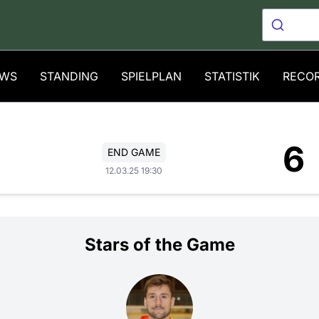
WS
STANDING
SPIELPLAN
STATISTIK
RECO
6
END GAME
12.03.25 19:30
Stars of the Game