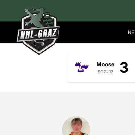
NE
3
Moose
SOG: 17