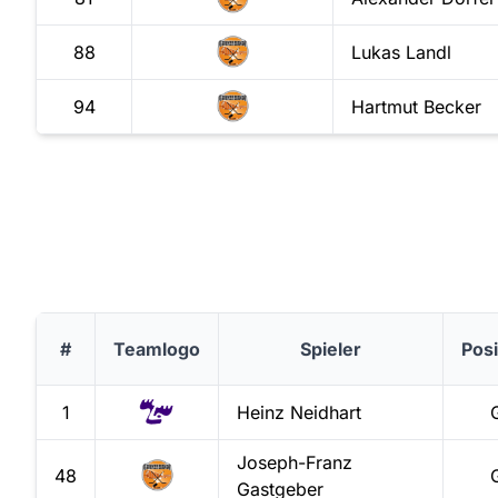
88
Lukas
Landl
94
Hartmut
Becker
#
Teamlogo
Spieler
Posi
1
Heinz
Neidhart
Joseph-Franz
48
Gastgeber