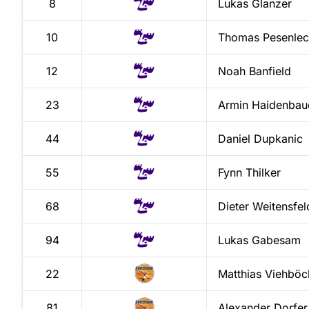
8
Lukas
Glanzer
10
Thomas
Pesenlec
12
Noah
Banfield
23
Armin
Haidenbau
44
Daniel
Dupkanic
55
Fynn
Thilker
68
Dieter
Weitensfel
94
Lukas
Gabesam
22
Matthias
Viehböc
81
Alexander
Dorfer