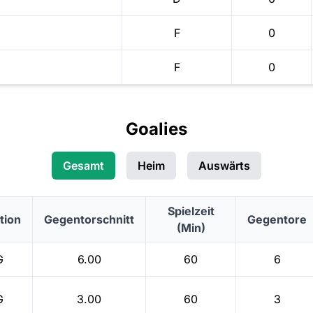
F
0
F
0
Goalies
Gesamt
Heim
Auswärts
Spielzeit
tion
Gegentorschnitt
Gegentore
(Min)
G
6.00
60
6
G
3.00
60
3