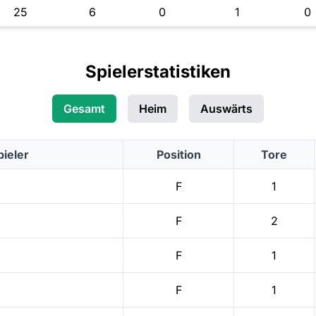
25
6
0
1
0
Spielerstatistiken
Gesamt
Heim
Auswärts
pieler
Position
Tore
F
1
F
2
F
1
F
1