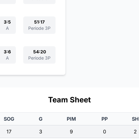
3:5
51:17
A
Periode 3P
3:6
54:20
A
Periode 3P
Team Sheet
SOG
G
PIM
PP
SH
17
3
9
0
2