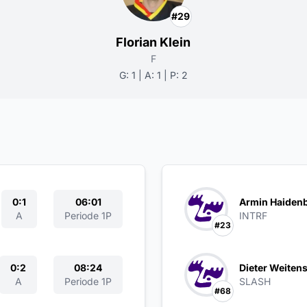
#29
Florian Klein
F
G: 1 | A: 1 | P: 2
0:1
06:01
Armin Haiden
A
Periode 1P
INTRF
#23
0:2
08:24
Dieter Weitens
A
Periode 1P
SLASH
#68