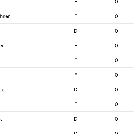
F
0
hner
F
0
D
0
er
F
0
F
0
F
0
der
D
0
F
0
k
D
0
D
0