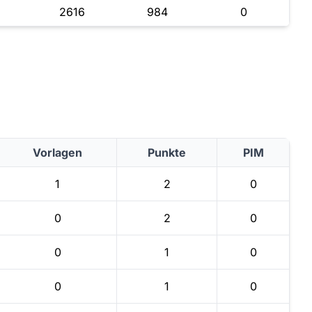
2616
984
0
Vorlagen
Punkte
PIM
1
2
0
0
2
0
0
1
0
0
1
0