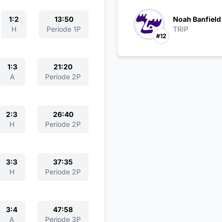
1:2
13:50
Noah Banfield
H
Periode 1P
TRIP
#12
1:3
21:20
A
Periode 2P
2:3
26:40
H
Periode 2P
3:3
37:35
H
Periode 2P
3:4
47:58
A
Periode 3P