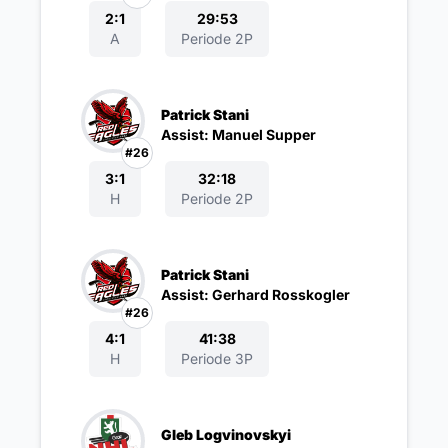
2:1
29:53
A
Periode 2P
Patrick Stani
Assist: Manuel Supper
#26
3:1
32:18
H
Periode 2P
Patrick Stani
Assist: Gerhard Rosskogler
#26
4:1
41:38
H
Periode 3P
Gleb Logvinovskyi