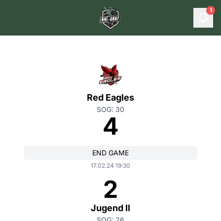
1
Red Eagles
SOG: 30
4
END GAME
17.02.24 19:30
2
Jugend II
SOG: 26