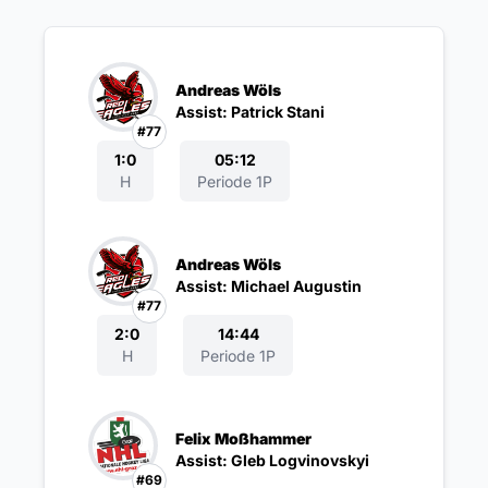
Andreas Wöls
Assist: Patrick Stani
#77
1:0
05:12
H
Periode 1P
Andreas Wöls
Assist: Michael Augustin
#77
2:0
14:44
H
Periode 1P
Felix Moßhammer
Assist: Gleb Logvinovskyi
#69