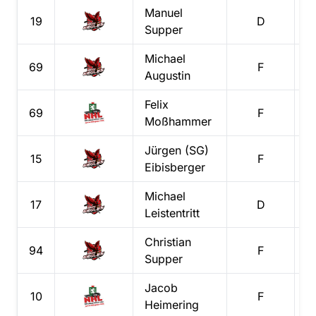
Manuel
19
D
Supper
Michael
69
F
Augustin
Felix
69
F
Moßhammer
Jürgen (SG)
15
F
Eibisberger
Michael
17
D
Leistentritt
Christian
94
F
Supper
Jacob
10
F
Heimering