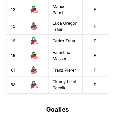
Manuel
13
F
Papst
Luca Gregor
15
F
Traar
16
Pedro
Traar
F
Valentino
19
F
Masser
61
Franz
Pierer
F
Timmy
Leibl-
88
F
Pecnik
Goalies