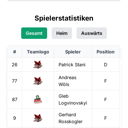
Spielerstatistiken
Gesamt
Heim
Auswärts
#
Teamlogo
Spieler
Position
T
26
Patrick
Stani
D
Andreas
77
F
Wöls
Gleb
87
F
Logvinovskyi
Gerhard
9
F
Rosskogler