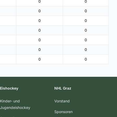
0
0
0
0
0
0
0
0
0
0
0
0
0
0
Eishockey
NHL Graz
Kinder- und
Vorstand
Jugendeishockey
Sponsoren