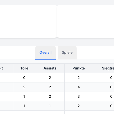
Overall
Spiele
lt
Tore
Assists
Punkte
Siegtre
0
2
2
0
2
2
4
0
1
2
3
0
1
1
2
0