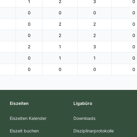
1
2
3
0
0
0
0
0
0
2
2
0
0
2
2
0
2
1
3
0
0
1
1
0
0
0
0
0
Eiszeiten
Ligabüro
Eiszeiten Kalender
Downloads
Eiszeit buchen
Disziplinarprotokolle