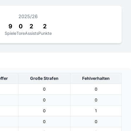
2025/26
9
0
2
2
Spiele
Tore
Assists
Punkte
ffer
Große Strafen
Fehlverhalten
0
0
0
0
0
1
0
0