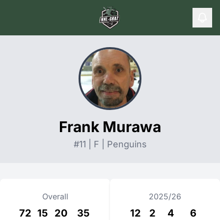
Frank Murawa
#11 | F | Penguins
Overall
2025/26
72
15
20
35
12
2
4
6