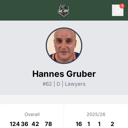
1
Hannes Gruber
#62 | D | Lawyers
Overall
2025/26
124
36
42
78
16
1
1
2