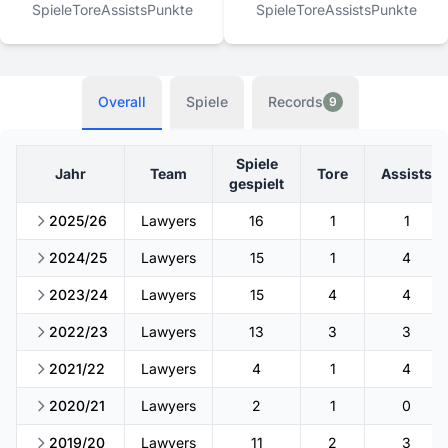
Spiele
Tore
Assists
Punkte
Spiele
Tore
Assists
Punkte
Overall
Spiele
Records
9
Spiele
Jahr
Team
Tore
Assists
gespielt
2025/26
Lawyers
16
1
1
2024/25
Lawyers
15
1
4
2023/24
Lawyers
15
4
4
2022/23
Lawyers
13
3
3
2021/22
Lawyers
4
1
4
2020/21
Lawyers
2
1
0
2019/20
Lawyers
11
2
3