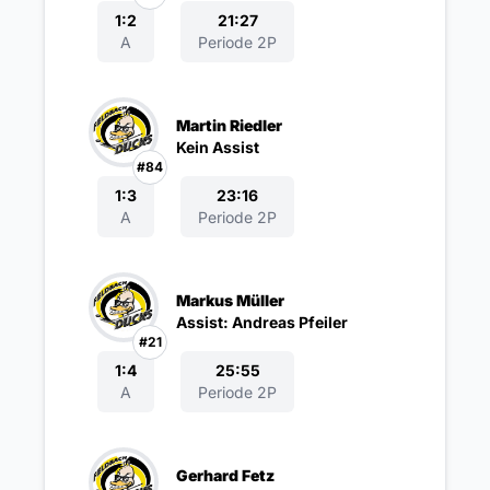
1:2
21:27
A
Periode 2P
Martin Riedler
Kein Assist
#84
1:3
23:16
A
Periode 2P
Markus Müller
Assist: Andreas Pfeiler
#21
1:4
25:55
A
Periode 2P
Gerhard Fetz