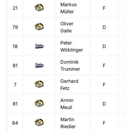
Markus
21
F
2
Müller
Oliver
79
D
0
Galle
Peter
18
D
0
Wöblinger
Dominik
81
F
1
Trummer
Gerhard
7
F
1
Fetz
Armin
81
D
0
Meuli
Martin
84
F
1
Riedler