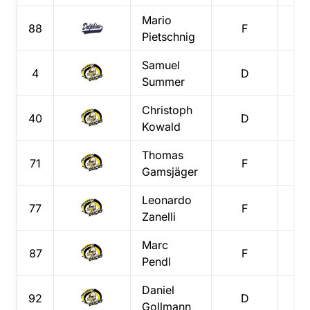
Mario
88
F
0
Pietschnig
Samuel
4
D
0
Summer
Christoph
40
D
0
Kowald
Thomas
71
F
0
Gamsjäger
Leonardo
77
F
0
Zanelli
Marc
87
F
0
Pendl
Daniel
92
D
0
Gollmann