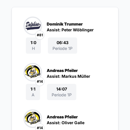
Dominik Trummer
Assist: Peter Wöblinger
#81
1:0
06:43
H
Periode 1P
Andreas Pfeiler
Assist: Markus Müller
#14
1:1
14:07
A
Periode 1P
Andreas Pfeiler
Assist: Oliver Galle
#14