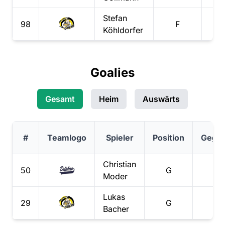
Stefan
98
F
0
Köhldorfer
Goalies
Gesamt
Heim
Auswärts
#
Teamlogo
Spieler
Position
Gegen
Christian
50
G
Moder
Lukas
29
G
Bacher