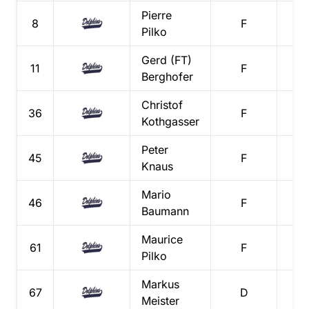
Pierre
8
F
0
Pilko
Gerd (FT)
11
F
0
Berghofer
Christof
36
F
0
Kothgasser
Peter
45
F
0
Knaus
Mario
46
F
0
Baumann
Maurice
61
F
0
Pilko
Markus
67
D
0
Meister