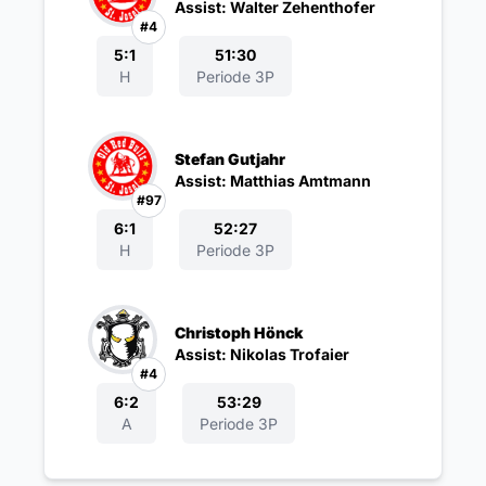
Assist: Walter Zehenthofer
#4
5:1
51:30
H
Periode 3P
Stefan Gutjahr
Assist: Matthias Amtmann
#97
6:1
52:27
H
Periode 3P
Christoph Hönck
Assist: Nikolas Trofaier
#4
6:2
53:29
A
Periode 3P