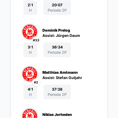
2:1
20:07
H
Periode 2P
Dominik Prelog
Assist: Jürgen Daum
#33
3:1
36:34
H
Periode 2P
Matthias Amtmann
Assist: Stefan Gutjahr
#2
4:1
37:38
H
Periode 2P
Niklas Jorheden