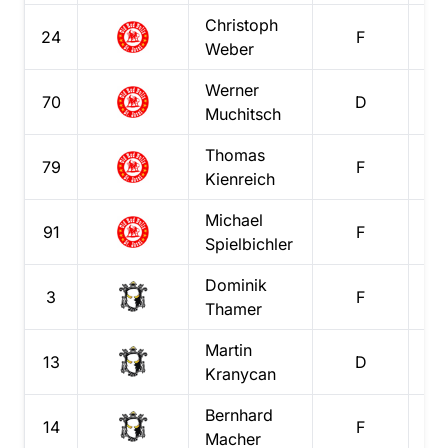
Christoph
24
F
Weber
Werner
70
D
Muchitsch
Thomas
79
F
Kienreich
Michael
91
F
Spielbichler
Dominik
3
F
Thamer
Martin
13
D
Kranycan
Bernhard
14
F
Macher