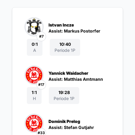
Istvan Incze
Assist: Markus Postorfer
#7
0:1
10:40
A
Periode 1P
Yannick Waidacher
Assist: Matthias Amtmann
#17
1:1
19:28
H
Periode 1P
Dominik Prelog
Assist: Stefan Gutjahr
#33