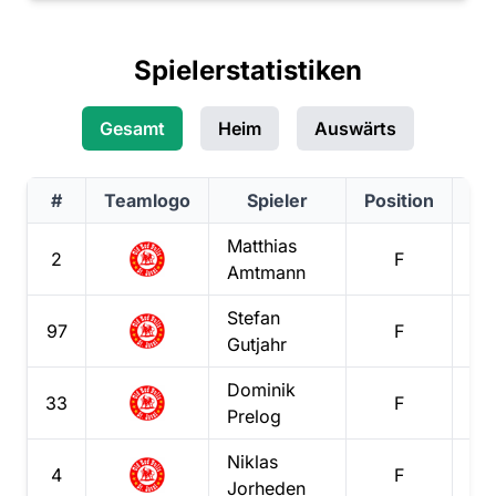
Spielerstatistiken
Gesamt
Heim
Auswärts
#
Teamlogo
Spieler
Position
To
Matthias
2
F
1
Amtmann
Stefan
97
F
1
Gutjahr
Dominik
33
F
Prelog
Niklas
4
F
1
Jorheden