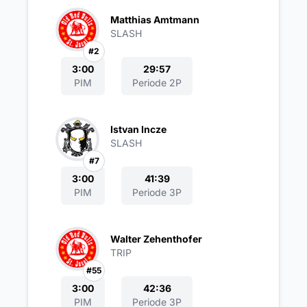
Matthias Amtmann
SLASH
#2
3:00
29:57
PIM
Periode 2P
Istvan Incze
SLASH
#7
3:00
41:39
PIM
Periode 3P
Walter Zehenthofer
TRIP
#55
3:00
42:36
PIM
Periode 3P