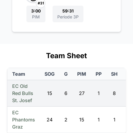
#31
3:00
59:31
PIM
Periode 3P
Team Sheet
Team
SOG
G
PIM
PP
SH
T
EC Old
Red Bulls
15
6
27
1
8
23
St. Josef
EC
Phantoms
24
2
15
1
1
5
Graz