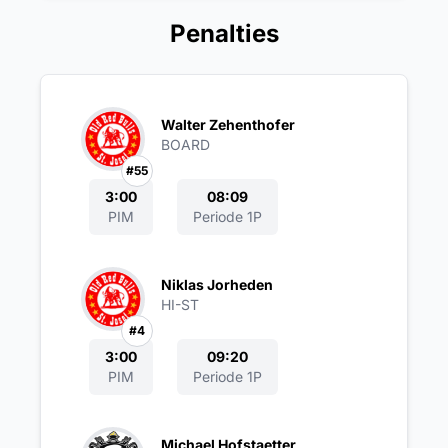
Penalties
Walter Zehenthofer
BOARD
#55
3:00
08:09
PIM
Periode 1P
Niklas Jorheden
HI-ST
#4
3:00
09:20
PIM
Periode 1P
Michael Hofstaetter