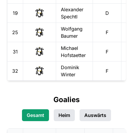
Alexander
19
D
Spechtl
Wolfgang
25
F
Baumer
Michael
31
F
Hofstaetter
Dominik
32
F
Winter
Goalies
Gesamt
Heim
Auswärts