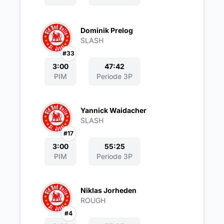
Dominik Prelog
SLASH
#33
3:00
47:42
PIM
Periode 3P
Yannick Waidacher
SLASH
#17
3:00
55:25
PIM
Periode 3P
Niklas Jorheden
ROUGH
#4