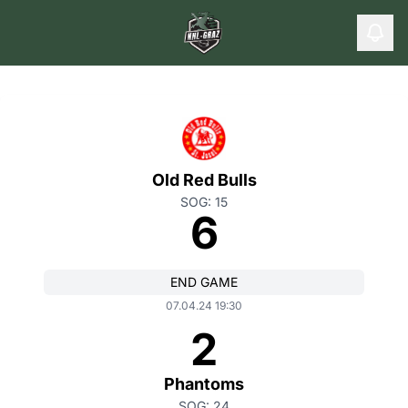
Old Red Bulls
SOG: 15
6
END GAME
07.04.24 19:30
2
Phantoms
SOG: 24