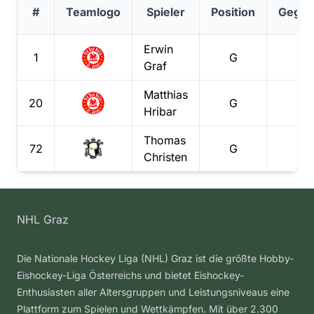
#
Teamlogo
Spieler
Position
Gegen
Erwin
1
G
Graf
Matthias
20
G
Hribar
Thomas
72
G
Christen
NHL Graz
Die Nationale Hockey Liga (NHL) Graz ist die größte Hobby-
Eishockey-Liga Österreichs und bietet Eishockey-
Enthusiasten aller Altersgruppen und Leistungsniveaus eine
Plattform zum Spielen und Wettkämpfen. Mit über 2.300