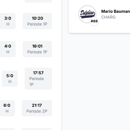
Mario Bauma
CHARG
3:0
10:20
#88
H
Periode 1P
4:0
16:01
H
Periode 1P
17:57
5:0
Periode
H
1P
6:0
21:17
H
Periode 2P