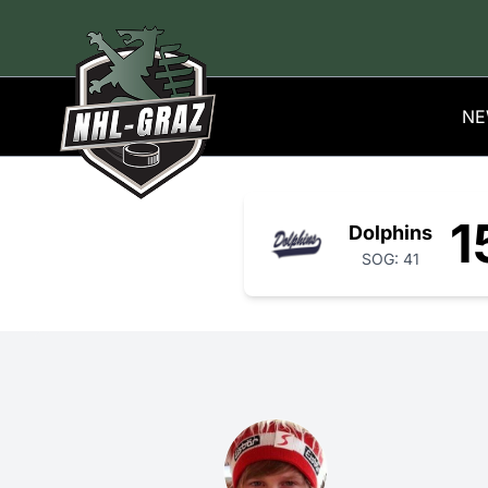
NE
1
Dolphins
SOG: 41