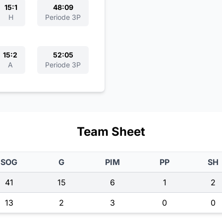
15:1
48:09
H
Periode 3P
15:2
52:05
A
Periode 3P
Team Sheet
SOG
G
PIM
PP
SH
41
15
6
1
2
13
2
3
0
0