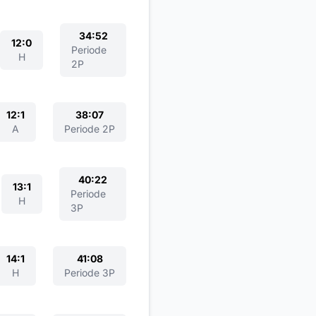
34:52
12:0
Periode
H
2P
12:1
38:07
A
Periode 2P
40:22
13:1
Periode
H
3P
14:1
41:08
H
Periode 3P