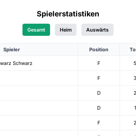
Spielerstatistiken
Gesamt
Heim
Auswärts
Spieler
Position
To
hwarz
Schwarz
F
F
D
D
F