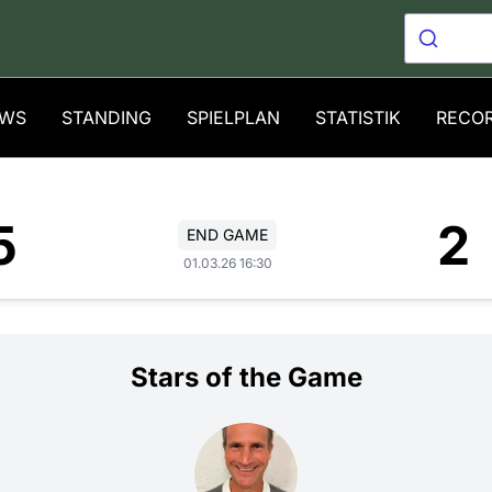
WS
STANDING
SPIELPLAN
STATISTIK
RECO
5
2
END GAME
01.03.26 16:30
Stars of the Game