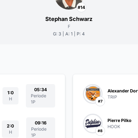
#14
Stephan Schwarz
F
G: 3 | A: 1 | P: 4
05:34
Alexander Dor
1:0
Periode
TRIP
H
#7
1P
Pierre Pilko
09:16
2:0
HOOK
Periode
#8
H
1P