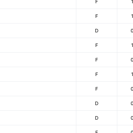
F
F
D
F
F
F
F
D
D
F