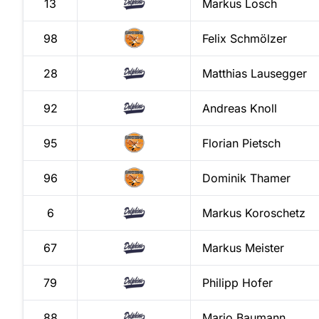
13
Markus
Losch
98
Felix
Schmölzer
28
Matthias
Lausegger
92
Andreas
Knoll
95
Florian
Pietsch
96
Dominik
Thamer
6
Markus
Koroschetz
67
Markus
Meister
79
Philipp
Hofer
88
Mario
Baumann