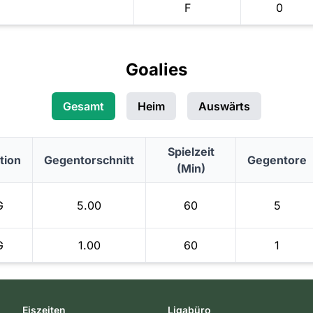
F
0
Goalies
Gesamt
Heim
Auswärts
Spielzeit
tion
Gegentorschnitt
Gegentore
(Min)
G
5.00
60
5
G
1.00
60
1
Eiszeiten
Ligabüro