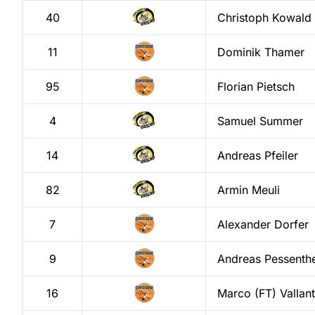
40
Christoph
Kowald
11
Dominik
Thamer
95
Florian
Pietsch
4
Samuel
Summer
14
Andreas
Pfeiler
82
Armin
Meuli
7
Alexander
Dorfer
9
Andreas
Pessenthe
16
Marco (FT)
Vallant