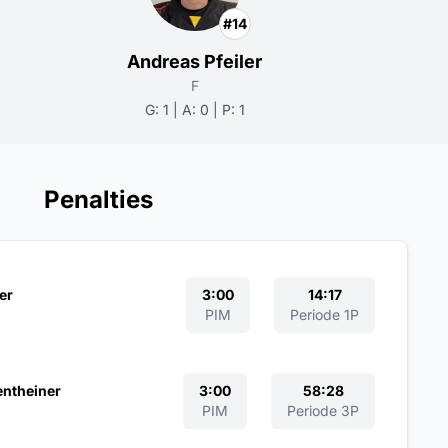
#14
Andreas Pfeiler
F
G: 1 | A: 0 | P: 1
Penalties
er
3:00
14:17
PIM
Periode 1P
entheiner
3:00
58:28
PIM
Periode 3P