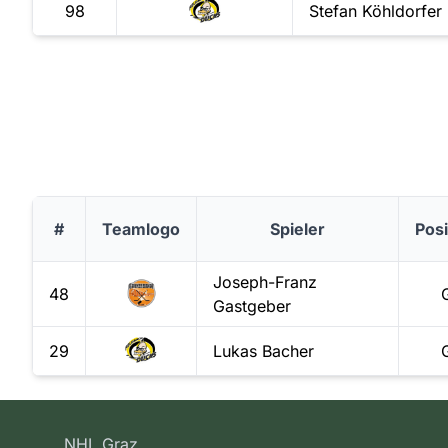
98
Stefan
Köhldorfer
#
Teamlogo
Spieler
Posi
Joseph-Franz
48
Gastgeber
29
Lukas
Bacher
NHL Graz