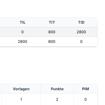
TIL
TIT
TID
0
800
2800
2800
800
0
Vorlagen
Punkte
PIM
1
2
0