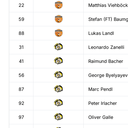
22
Matthias
Viehböck
59
Stefan (FT)
Baumg
88
Lukas
Landl
31
Leonardo
Zanelli
41
Raimund
Bacher
56
George
Byelyayev
87
Marc
Pendl
92
Peter
Irlacher
97
Oliver
Galle