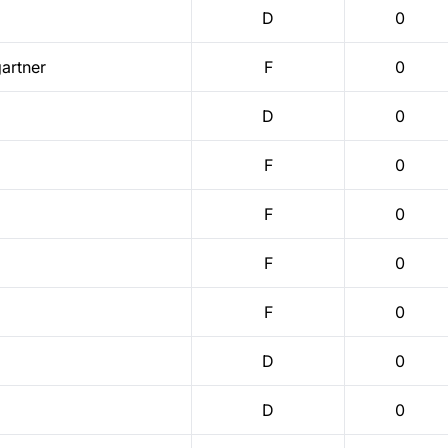
D
0
artner
F
0
D
0
F
0
F
0
F
0
F
0
D
0
D
0