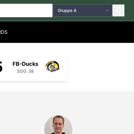
RDS
5
FB-Ducks
SOG: 38