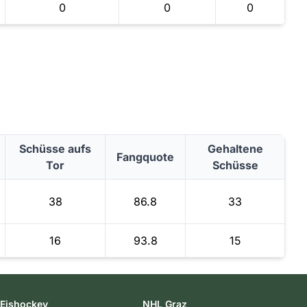
0
0
0
Schüsse aufs
Gehaltene
Fangquote
Tor
Schüsse
38
86.8
33
16
93.8
15
Eishockey
NHL Graz