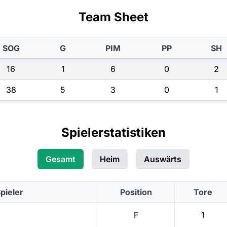
Team Sheet
SOG
G
PIM
PP
SH
16
1
6
0
2
38
5
3
0
1
Spielerstatistiken
Gesamt
Heim
Auswärts
pieler
Position
Tore
F
1