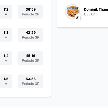
1:2
36:59
Dominik Tham
A
Periode 2P
DELAY
#11
1:3
42:29
A
Periode 3P
1:4
45:16
A
Periode 3P
1:5
53:56
A
Periode 3P