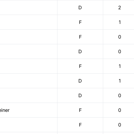
D
2
F
1
F
0
D
0
F
1
D
1
D
0
iner
F
0
F
0