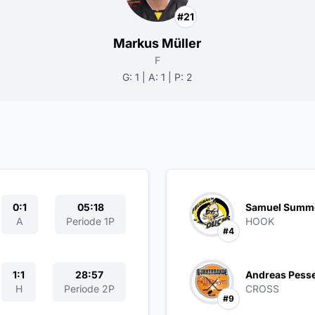
#21
Markus Müller
F
G: 1 | A: 1 | P: 2
0:1
05:18
Samuel Summ
A
Periode 1P
HOOK
#4
1:1
28:57
Andreas Pess
H
Periode 2P
CROSS
#9